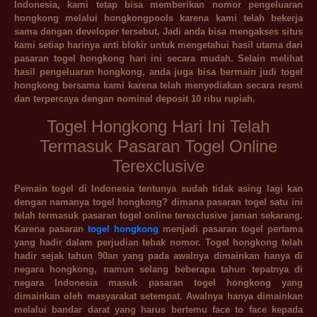
Indonesia, kami tetap bisa memberikan nomor pengeluaran
hongkong melalui hongkongpools karena kami telah bekerja
sama dengan developer tersebut. Jadi anda bisa mengakses situs
kami setiap harinya anti blokir untuk mengetahui hasil utama dari
pasaran togel hongkong hari ini secara mudah. Selain melihat
hasil pengeluaran hongkong, anda juga bisa bermain judi togel
hongkong bersama kami karena telah menyediakan secara resmi
dan terpercaya dengan nominal deposit 10 ribu rupiah.
Togel Hongkong Hari Ini Telah
Termasuk Pasaran Togel Online
Terexclusive
Pemain togel di Indonesia tentunya sudah tidak asing lagi kan
dengan namanya togel hongkong? dimana pasaran togel satu ini
telah termasuk pasaran togel online terexclusive jaman sekarang.
Karena pasaran
togel hongkong
menjadi pasaran togel pertama
yang hadir dalam perjudian tebak nomor. Togel hongkong telah
hadir sejak tahun 90an yang pada awalnya dimainkan hanya di
negara hongkong, namun selang beberapa tahun tepatnya di
negara Indonesia masuk pasaran togel hongkong yang
dimainkan oleh masyarakat setempat. Awalnya hanya dimainkan
melalui bandar darat yang harus bertemu face to face kepada