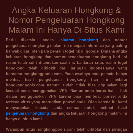
Angka Keluaran Hongkong &
Nomor Pengeluaran Hongkong
Malam Ini Hanya Di Situs Kami
Perlu diketahui angka
keluaran hongkong
dan nomor
pengeluaran hongkong malam ini menjadi informasi yang paling
banyak dicari oleh para pemain togel hk di google. Dimana angka
keluaran hongkong dan nomor pengeluaran hongkong hari ini
resmi telah sulit ditemukan saat ini. Lantaran situs resmi togel
hongkong telah diblokir dari jaringan Indonesianya yang
bernama hongkongpools.com. Pada awalnya para pemain hanya
melihat hasil pengeluaran hongkong hari ini melalui
hongkongpools.com namun sudah tidak bisa digunakan lagi
kecuali anda menggunakan VPN. Namun anda harus hati – hati
dalam menggunakan VPN karena bisa membuat ponsel anda
terkena virus yang merugikan ponsel anda. Oleh karena itu kami
menyarankan kepada anda semua untuk melihat hasil
pengeluaran hongkong
dan angka keluaran hongkong malam ini
hanya di situs kami.
Walaupun situs hongkongpools.com telah diblokir dari jaringan