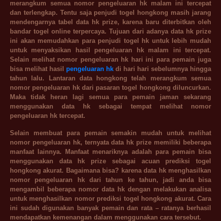
merangkum semua nomor pengeluaran hk malam ini tercepat
dan terlengkap. Tentu saja penjudi togel hongkong masih jarang
mendengarnya tabel data hk prize, karena baru diterbitkan oleh
bandar togel online terpercaya. Tujuan dari adanya data hk prize
ini akan memudahkan para penjudi togel hk untuk lebih mudah
untuk menyaksikan hasil pengeluaran hk malam ini tercepat.
Selain melihat nomor pengeluaran hk hari ini para pemain juga
bisa melihat hasil
pengeluaran hk
di hari hari sebelumnya hingga
tahun lalu. Lantaran data hongkong telah merangkum semua
nomor pengeluaran hk dari pasaran togel hongkong diluncurkan.
Maka tidak heran lagi semua para pemain jaman sekarang
menggunakan data hk sebagai tempat melihat nomor
pengeluaran hk tercepat.
Selain membuat para pemain semakin mudah untuk melihat
nomor pengeluaran hk, ternyata data hk prize memiliki beberapa
manfaat lainnya. Manfaat menariknya adalah para pemain bisa
menggunakan data hk prize sebagai acuan prediksi togel
hongkong akurat. Bagaimana bisa? karena data hk menghasilkan
nomor pengeluaran hk dari tahun ke tahun, jadi anda bisa
mengambil beberapa nomor data hk dengan melakukan analisa
untuk menghasilkan nomor prediksi togel hongkong akurat. Cara
ini sudah digunakan banyak pemain dan rata – ratanya berhasil
mendapatkan kemenangan dalam menggunakan cara tersebut.