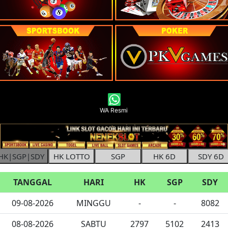
WA Resmi